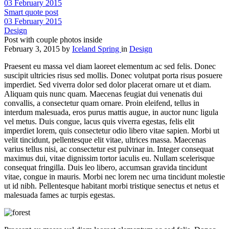
03 February 2015
Smart quote post
03 February 2015
Design
Post with couple photos inside
February 3, 2015
by
Iceland Spring
in
Design
Praesent eu massa vel diam laoreet elementum ac sed felis. Donec
suscipit ultricies risus sed mollis. Donec volutpat porta risus posuere
imperdiet. Sed viverra dolor sed dolor placerat ornare ut et diam.
Aliquam quis nunc quam. Maecenas feugiat dui venenatis dui
convallis, a consectetur quam ornare. Proin eleifend, tellus in
interdum malesuada, eros purus mattis augue, in auctor nunc ligula
vel metus. Duis congue, lacus quis viverra egestas, felis elit
imperdiet lorem, quis consectetur odio libero vitae sapien. Morbi ut
velit tincidunt, pellentesque elit vitae, ultrices massa. Maecenas
varius tellus nisi, ac consectetur est pulvinar in. Integer consequat
maximus dui, vitae dignissim tortor iaculis eu. Nullam scelerisque
consequat fringilla. Duis leo libero, accumsan gravida tincidunt
vitae, congue in mauris. Morbi nec lorem nec urna tincidunt molestie
ut id nibh. Pellentesque habitant morbi tristique senectus et netus et
malesuada fames ac turpis egestas.