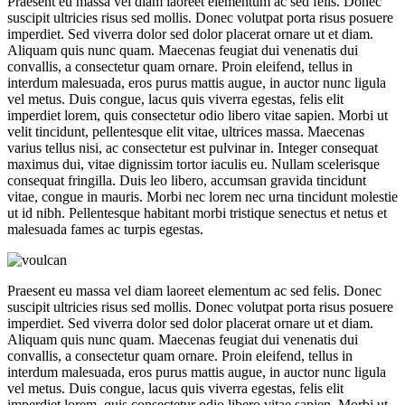
Praesent eu massa vel diam laoreet elementum ac sed felis. Donec
suscipit ultricies risus sed mollis. Donec volutpat porta risus posuere
imperdiet. Sed viverra dolor sed dolor placerat ornare ut et diam.
Aliquam quis nunc quam. Maecenas feugiat dui venenatis dui
convallis, a consectetur quam ornare. Proin eleifend, tellus in
interdum malesuada, eros purus mattis augue, in auctor nunc ligula
vel metus. Duis congue, lacus quis viverra egestas, felis elit
imperdiet lorem, quis consectetur odio libero vitae sapien. Morbi ut
velit tincidunt, pellentesque elit vitae, ultrices massa. Maecenas
varius tellus nisi, ac consectetur est pulvinar in. Integer consequat
maximus dui, vitae dignissim tortor iaculis eu. Nullam scelerisque
consequat fringilla. Duis leo libero, accumsan gravida tincidunt
vitae, congue in mauris. Morbi nec lorem nec urna tincidunt molestie
ut id nibh. Pellentesque habitant morbi tristique senectus et netus et
malesuada fames ac turpis egestas.
Praesent eu massa vel diam laoreet elementum ac sed felis. Donec
suscipit ultricies risus sed mollis. Donec volutpat porta risus posuere
imperdiet. Sed viverra dolor sed dolor placerat ornare ut et diam.
Aliquam quis nunc quam. Maecenas feugiat dui venenatis dui
convallis, a consectetur quam ornare. Proin eleifend, tellus in
interdum malesuada, eros purus mattis augue, in auctor nunc ligula
vel metus. Duis congue, lacus quis viverra egestas, felis elit
imperdiet lorem, quis consectetur odio libero vitae sapien. Morbi ut