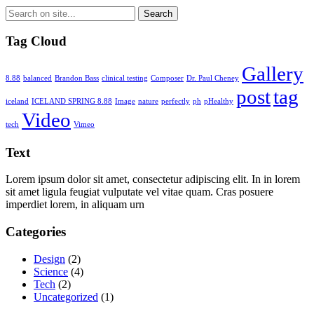
Tag Cloud
Gallery
8.88
balanced
Brandon Bass
clinical testing
Composer
Dr. Paul Cheney
post
tag
iceland
ICELAND SPRING 8.88
Image
nature
perfectly
ph
pHealthy
Video
tech
Vimeo
Text
Lorem ipsum dolor sit amet, consectetur adipiscing elit. In in lorem
sit amet ligula feugiat vulputate vel vitae quam. Cras posuere
imperdiet lorem, in aliquam urn
Categories
Design
(2)
Science
(4)
Tech
(2)
Uncategorized
(1)